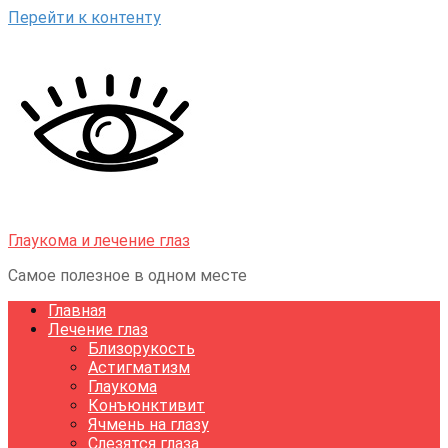
Перейти к контенту
Глаукома и лечение глаз
Самое полезное в одном месте
Главная
Лечение глаз
Близорукость
Астигматизм
Глаукома
Конъюнктивит
Ячмень на глазу
Слезятся глаза