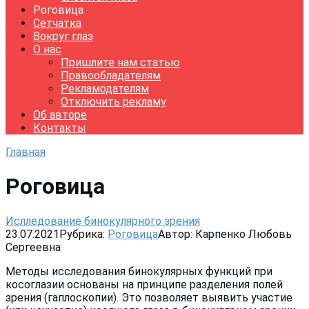
Роговица
Сетчатка
Вокруг глаз
О нас
Пришлите нам статью
Правообладателям
Рекламодателям
Отключить рекламу
Об авторе
Контакты
Главная
Роговица
Ислледование бинокулярного зрения
23.07.2021
Рубрика:
Роговица
Автор:
Карпенко Любовь
Сергеевна
Методы исследования бинокулярных функций при
косоглазии основаны на принципе разделения полей
зрения (гаплоскопии). Это позволяет выявить участие