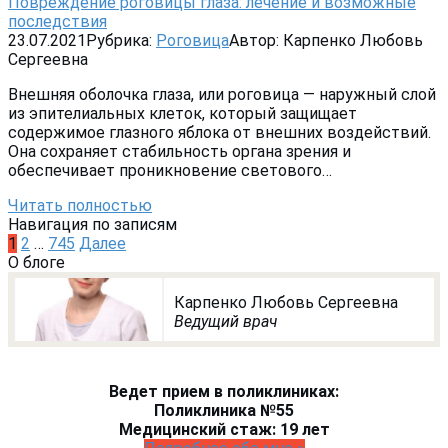
Повреждение роговицы глаза: лечение и возможные
последствия
23.07.2021
Рубрика:
Роговица
Автор:
Карпенко Любовь
Сергеевна
Внешняя оболочка глаза, или роговица — наружный слой
из эпителиальных клеток, который защищает
содержимое глазного яблока от внешних воздействий.
Она сохраняет стабильность органа зрения и
обеспечивает проникновение светового…
Читать полностью
Навигация по записям
1
2
…
745
Далее
О блоге
Карпенко Любовь Сергеевна
Ведущий врач
Ведет прием в поликлиниках:
Поликлиника №55
Медицинский стаж: 19 лет