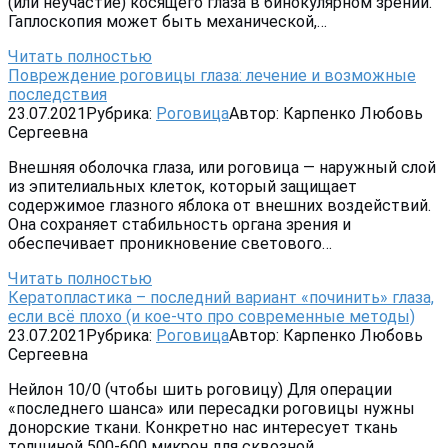
(или неучастие) косящего глаза в бинокулярном зрении.
Гаплоскопия может быть механической,…
Читать полностью
Повреждение роговицы глаза: лечение и возможные
последствия
23.07.2021
Рубрика:
Роговица
Автор:
Карпенко Любовь
Сергеевна
Внешняя оболочка глаза, или роговица — наружный слой
из эпителиальных клеток, который защищает
содержимое глазного яблока от внешних воздействий.
Она сохраняет стабильность органа зрения и
обеспечивает проникновение светового…
Читать полностью
Кератопластика – последний вариант «починить» глаза,
если всё плохо (и кое-что про современные методы)
23.07.2021
Рубрика:
Роговица
Автор:
Карпенко Любовь
Сергеевна
Нейлон 10/0 (чтобы шить роговицу) Для операции
«последнего шанса» или пересадки роговицы нужны
донорские ткани. Конкретно нас интересует ткань
толщиной 500-600 микрон для сквозной