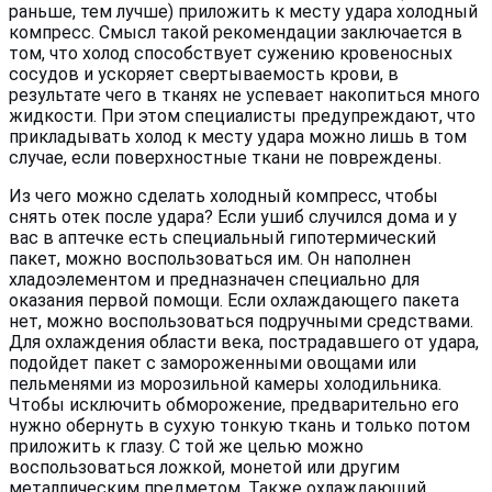
раньше, тем лучше) приложить к месту удара холодный
компресс. Смысл такой рекомендации заключается в
том, что холод способствует сужению кровеносных
сосудов и ускоряет свертываемость крови, в
результате чего в тканях не успевает накопиться много
жидкости. При этом специалисты предупреждают, что
прикладывать холод к месту удара можно лишь в том
случае, если поверхностные ткани не повреждены.
Из чего можно сделать холодный компресс, чтобы
снять отек после удара? Если ушиб случился дома и у
вас в аптечке есть специальный гипотермический
пакет, можно воспользоваться им. Он наполнен
хладоэлементом и предназначен специально для
оказания первой помощи. Если охлаждающего пакета
нет, можно воспользоваться подручными средствами.
Для охлаждения области века, пострадавшего от удара,
подойдет пакет с замороженными овощами или
пельменями из морозильной камеры холодильника.
Чтобы исключить обморожение, предварительно его
нужно обернуть в сухую тонкую ткань и только потом
приложить к глазу. С той же целью можно
воспользоваться ложкой, монетой или другим
металлическим предметом. Также охлаждающий