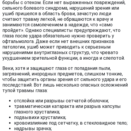
борьбы с отеком. Если нет выраженных повреждений,
сильного болевого синдрома, нарушений зрения или
ушиб пришелся в область брови, зачастую люди
считают травму легкой, не обращаются к врачу и
занимаются самолечением в надежде, что «само
пройдет». Однако специалисты предупреждают, что
глаза после удара обязательно нужно проверить у
офтальмолога. Даже если нет внешних признаков
патологии, ушиб может приводить к серьезным
нарушениями внутриглазных структур, что чревато
ухудшением зрительной функции, а иногда и слепотой.
Веки, хотя и защищают глаза от попадания пыли,
загрязнений, инородных предметов, слишком тонкие,
чтобы защитить органы зрения от сильного удара и его
последствий. Вот лишь несколько опасных осложнений
тупой травмы глаза:
отслойка или разрывы сетчатой оболочки;
травматическая катаракта или разрыв капсулы
глазного хрусталика;
подвывихи хрусталика;
кровоизлияние под сетчатку, в стекловидное тело;
надрывы зрачка;