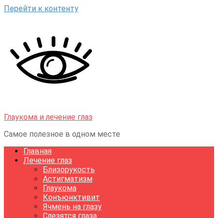
Перейти к контенту
Глаукома и лечение глаз
Самое полезное в одном месте
Главная
Лечение глаз
Близорукость
Астигматизм
Глаукома
Конъюнктивит
Ячмень на глазу
Слезятся глаза