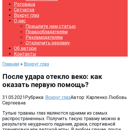
Роговица
Сетчатка
Вокруг глаз
О нас
Пришлите нам статью
Правообладателям
Рекламодателям
Отключить рекламу
Об авторе
Контакты
Главная
»
Вокруг глаз
После удара отекло веко: как
оказать первую помощь?
31.05.2021
Рубрика:
Вокруг глаз
Автор:
Карпенко Любовь
Сергеевна
Тупые травмы глаз являются одними из самых
распространенных. Получить такую травму можно в
результате неудачного падения, драки, спортивной
тренировки или детской игры. В любом случае, почти