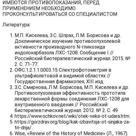
ИМЕЮТСЯ ПРОТИВОПОКАЗАНИЯ, ПЕРЕД
ПРИМЕНЕНИЕМ НЕОБХОДИМО
ПРОКОНСУЛЬТИРОВАТЬСЯ СО СПЕЦИАЛИСТОМ
Литература:
М.П. Киселева, З.С. Шпрах, Л.М. Борисова и др.
Доклиническое изучение противоопухолевой
активности производного N-гликозида
индолокарбазола ЛХС-1208. Сообщение I //
Российский биотерапевтический журнал. 2015. №
2. С. 71-77.
ОФС.1.2.1.1.0003.15 Спектрофотометрия в
ультрафиолетовой и видимой областях //
Государственная фармакопея, XIII изд.
З.С. Смирнова, Л.М. Борисова, М.П. Киселева и др.
Противоопухолевая эффективность прототипа
лекарственной формы соединения ЛХС-1208 для
внутривенного введения // Российский
биотерапевтический журнал. 2012. № 2. С. 49.
https://www.ochkov.net/wiki/otek-veka-ot-udara.htm
.
https://gorzdrav.org/blog/kak-izbavitsja-ot-sinjaka-za-
tri-dnja/
.
Wise, «Review of the History of Medicine» (Л., 1967).