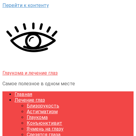
Перейти к контенту
Глаукома и лечение глаз
Самое полезное в одном месте
Главная
Лечение глаз
Близорукость
Астигматизм
Глаукома
Конъюнктивит
Ячмень на глазу
Слезятся глаза