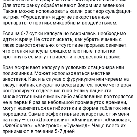
Для этого ранку обрабатывают йодом или зеленкой.
Также можно использовать капли: раствор сульфацил-
натрия, «Фурацилин» и другие лекарственные
препараты с противомикробным воздействием.
Если на 6-7 сутки капсула не вскрылась, необходимо
идти к врачу. Не стоит искать, как убрать ячмень с
глаза самостоятельно: отсутствие прорыва означает,
что стенки капсулы слишком плотные, попытки
проткнуть ее могут привести к серьезной травме.
Врач вскрывает капсулу в условиях стационара или
поликлиники. Может использоваться местная
анестезия. Как и в случае с фурункулом или чиреем на
глазу, гнойник аккуратно вскрывается, после чего врач
контролирует отделение гноя. Если у пациента
множественный ячмень либо заболевание повторяется
не в первый раз за небольшой промежуток времени,
могут назначаться антибиотики в форме таблеток или
порошков. Самые эффективные лекарства от ячменя
на глазу — это «Доксицилин», «Ампицилин», «Амоклав»,
«Флебоклав», «Азитрокс», «Сумамед». Чаще всего их
принимают в течение 5-7 дней.