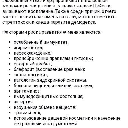
заболеваниях глаз и др.) проникают в волосяной
мешочек ресницы или в сальную железу Цейса и
вызывают воспаление. Также среди причин, отчего
может появиться ячмень на глазу, можно отметить
стрептококк и клеща-паразита демодекса.
Факторами риска развития ячменя являются:
ослабленный иммунитет;
жирная кожа;
переохлаждение;
пренебрежение правилами гигиены;
сахарный диабет;
блефарит (воспаление края век);
·конъюнктивит;
патологии эндокринной системы;
болезни пищеварительной системы;
авитаминоз;
иммунодефицитные состояния;
аллергия;
нарушения обмена веществ;
травмы век;
использование дешевой косметики и нанесение
ее грязными инструментами.