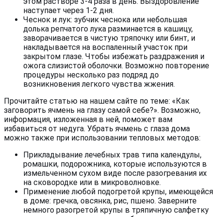
этом растворе 3-4 раза в день. Выздоровление
наступает через 1-2 дня.
Чеснок и лук: зубчик чеснока или небольшая
долька репчатого лука разминается в кашицу,
заворачивается в чистую тряпочку или бинт, и
накладывается на воспаленный участок при
закрытом глазе. Чтобы избежать раздражения и
ожога слизистой оболочки. Возможно повторение
процедуры несколько раз подряд до
возникновения легкого чувства жжения.
Прочитайте статью на нашем сайте по теме: «Как
заговорить ячмень на глазу самой себе?». Возможно,
информация, изложенная в ней, поможет вам
избавиться от недуга. Убрать ячмень с глаза дома
можно также при использовании тепловых методов:
Прикладывание лечебных трав типа календулы,
ромашки, подорожника, которые используются в
измельченном сухом виде после разогревания их
на сковородке или в микроволновке.
Применение любой подогретой крупы, имеющейся
в доме: гречка, овсянка, рис, пшено. Заверните
немного разогретой крупы в тряпичную салфетку