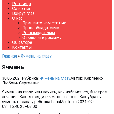
Роговица
Сетчатка
Вокруг глаз
О нас
Пришлите нам статью
Правообладателям
Рекламодателям
Отключить рекламу
Об авторе
Контакты
Главная
»
Ячмень на глазу
Ячмень
30.05.2021
Рубрика:
Ячмень на глазу
Автор:
Карпенко
Любовь Сергеевна
Ячмень на глазу: чем лечить, как избавиться, быстрое
лечение. Как выглядит ячмень на фото. Как убрать
ячмень с глаза у ребенка LensMaster.ru 2021-02-
08T16:40:25+03:00