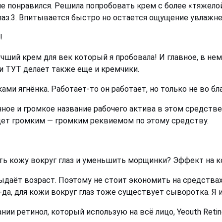
не понравился. Решила попробовать крем с более «тяжелой
лаз.3. Впитывается быстро но остается ощущение увлажне
!
чший крем для век который я пробовала! И главное, в нем
и ТУТ делает также еще и кремчики.
и ягнёнка. Работает-то он работает, но только не во бла
ое и громкое название рабочего актива в этом средстве.
удет громким — громким реквиемом по этому средству.
ь кожу вокруг глаз и уменьшить морщинки? Эффект на ко
даёт возраст. Поэтому не стоит экономить на средствах д
-да, для кожи вокруг глаз тоже существует сыворотка. Я
ии ретинол, который использую на всё лицо, Yeouth Retino