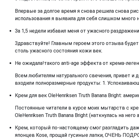
Впервые за долгое время я снова решила снова риск
использования я выявила для себя слишком много 
За 1,5 недели избавил меня от ужасного раздражения
Здравствуйте! Главным героем этого отзыва будет 
столь ужасного состояния кожи век.
Не ожидала!такого аnti-age эффекта от крема-леге
Всем любителям натурального свечения, привет и д
входили полноразмерные продукты: 1. Успокаивающее 
Крем для век OleHenriksen Truth Banana Bright: аме
Постоянные читатели в курсе моих мытарств с крем
OleHenriksen Truth Banana Bright (наткнулась на нег
Крем, который по-настоящему смог разгладить даже
японцев Kose, прощай гусиные лапки, ОЧЕНЬ ПО