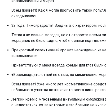
использовании и мифах.
Всем привет!) Как я могла пропустить такой популя
складывалось.
32 года. Тимоярадость! Вредный, с характером, но 
Тетка я не сильно молодая, но от старости всеми
морщинок не было видно, чтобы синяки под глазам
Прекрасный селективный аромат неожиданно измени
использования
Приветствую! У меня всегда кремы для глаз были с т
♦️Восемнадцателетней не стала, но мимические мор
Всем привет! Уже много лет косметические средст
небольшого участка кожи или это всего лишь рекла
Легкий крем с мгновенным визуальным омолаживаю
о недостатках, из-за которых я его больше не куплю