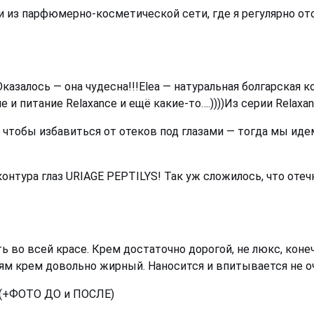
ли из парфюмерно-косметической сети, где я регулярно о
казалось — она чудесна!!!Elea — натуральная болгарская 
 и питание Relaxance и ещё какие-то….))))Из серии Relaxa
чтобы избавиться от отеков под глазами — тогда мы идем 
контура глаз URIAGE PEPTILYS! Так уж сложилось, что отеч
ь во всей красе. Крем достаточно дорогой, не люкс, конеч
ям крем довольно жирный. Наносится и впитывается не о
! (+ФОТО ДО и ПОСЛЕ)