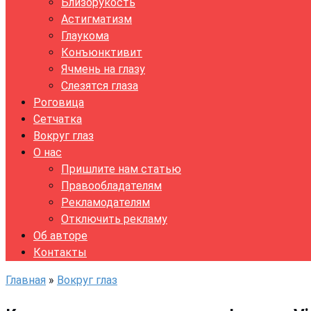
Близорукость
Астигматизм
Глаукома
Конъюнктивит
Ячмень на глазу
Слезятся глаза
Роговица
Сетчатка
Вокруг глаз
О нас
Пришлите нам статью
Правообладателям
Рекламодателям
Отключить рекламу
Об авторе
Контакты
Главная
»
Вокруг глаз