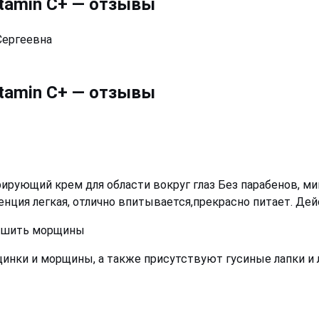
itamin C+ — отзывы
Сергеевна
itamin C+ — отзывы
ирующий крем для области вокруг глаз Без парабенов, мин
тенция легкая, отлично впитывается,прекрасно питает. Д
ньшить морщины
инки и морщины, а также присутствуют гусиные лапки и л