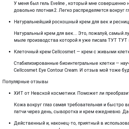
У меня был гель Eveline , который мне совершенно 
довольно плотная.2. Легко распределяется вокруг г
Натуральнейший роскошный крем для век и ресниц
Натуральный крем для век…. Это, пожалуй, самый лу
мыле производства которой я уже писала ТУТ ТУТ 
Клеточный крем Cellcosmet — крем с живыми клеткам
Стабилизированные биоинтегральные клетки — научн
Сellcosmet Eye Contour Cream. И отзыв мой тоже б
Популярные отзывы
ХИТ от Невской косметики. Поможет ли преобразит
Кожа вокруг глаз самая требовательная и быстро вы
патчи через день, сыворотка и крем ежедневно. Да
Действенный и, наконец-то, приятный в использован