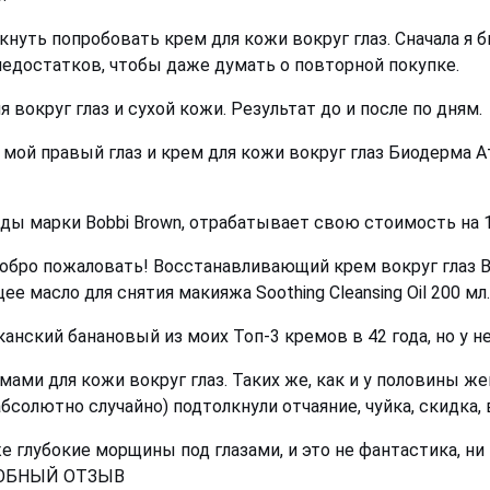
нуть попробовать крем для кожи вокруг глаз. Сначала я б
недостатков, чтобы даже думать о повторной покупке.
 вокруг глаз и сухой кожи. Результат до и после по дням.
мой правый глаз и крем для кожи вокруг глаз Биодерма А
нды марки Bobbi Brown, отрабатывает свою стоимость на
обро пожаловать! Восстанавливающий крем вокруг глаз Bob
масло для снятия макияжа Soothing Cleansing Oil 200 мл. ;
риканский банановый из моих Топ-3 кремов в 42 года, но у
ами для кожи вокруг глаз. Таких же, как и у половины ж
о абсолютно случайно) подтолкнули отчаяние, чуйка, скидка
 глубокие морщины под глазами, и это не фантастика, ни 
ДРОБНЫЙ ОТЗЫВ