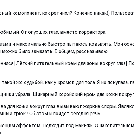
рный комопонент, как ретинол? Конечно никак)) Пользоват
любимый. От опухших глаз, вместо корректора.
 силами и максимально быстро пытаюсь ковылять. Мои осн
и можно было замазать. В общем, рассказываю.
лся| Лёгкий питательный крем для зоны вокруг глаз| П
акой же судьбой, как у кремов для тела. Я их покупала, па
щинки убрала! Шикарный корейский крем для кожи вокруг 
ва для кожи вокруг глаз вызывают жаркие споры. Являю
мный трюк? Об этом и пойдёт сегодня речь.
щим эффектом. Подходит под макияж. О накопительном д
.