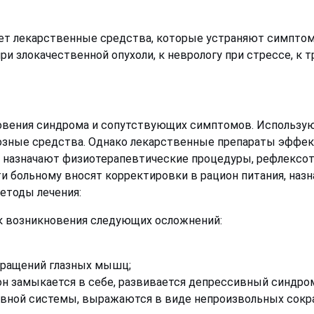
т лекарственные средства, которые устраняют симптом, 
при злокачественной опухоли, к неврологу при стрессе, к
новения синдрома и сопутствующих симптомов. Использую
зные средства. Однако лекарственные препараты эффект
 назначают физиотерапевтические процедуры, рефлексот
ти больному вносят корректировки в рацион питания, на
етоды лечения:
к возникновения следующих осложнений:
кращений глазных мышц;
он замыкается в себе, развивается депрессивный синдро
рвной системы, выражаются в виде непроизвольных сок