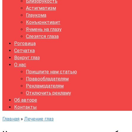
Близорукость
Астигматизм
Глаукома
Конъюнктивит
Ячмень на глазу
Слезятся глаза
Роговица
Сетчатка
Вокруг глаз
О нас
Пришлите нам статью
Правообладателям
Рекламодателям
Отключить рекламу
Об авторе
Контакты
Главная
»
Лечение глаз