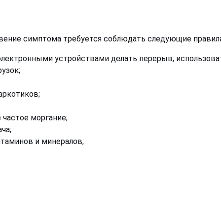
вение симптома требуется соблюдать следующие правила
электронными устройствами делать перерыв, использова
узок;
аркотиков;
 частое моргание;
ча;
таминов и минералов;